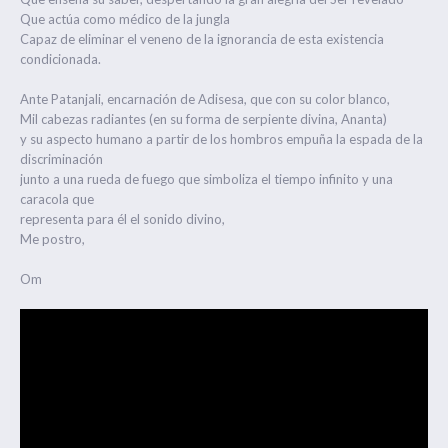
Que actúa como médico de la jungla
Capaz de eliminar el veneno de la ignorancia de esta existencia
condicionada.
Ante Patanjali, encarnación de Adisesa, que con su color blanco,
Mil cabezas radiantes (en su forma de serpiente divina, Ananta)
y su aspecto humano a partir de los hombros empuña la espada de la
discriminación
junto a una rueda de fuego que simboliza el tiempo infinito y una
caracola que
representa para él el sonido divino,
Me postro,
Om