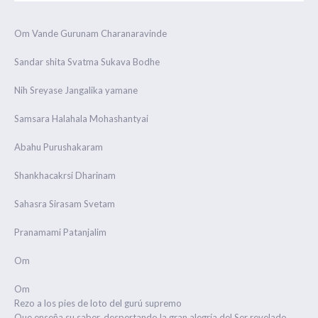
Om Vande Gurunam Charanaravinde
Sandar shita Svatma Sukava Bodhe
Nih Sreyase Jangalika yamane
Samsara Halahala Mohashantyai
Abahu Purushakaram
Shankhacakrsi Dharinam
Sahasra Sirasam Svetam
Pranamami Patanjalim
Om
Om
Rezo a los pies de loto del gurú supremo
Que enseña su saber, despertando la gran alegría del Ser revelado