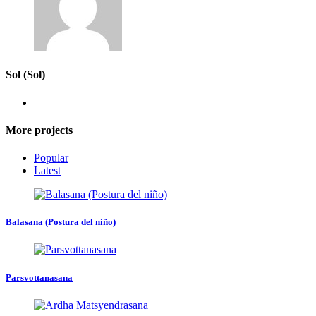
Sol (Sol)
More projects
Popular
Latest
Balasana (Postura del niño)
Parsvottanasana