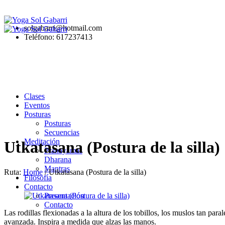
solgabarri@hotmail.com
Teléfono: 617237413
Clases
Eventos
Posturas
Posturas
Secuencias
Meditación
Utkatasana (Postura de la silla)
Pranayamas
Dharana
Mantras
Ruta:
Home
/
Utkatasana (Postura de la silla)
Filosofía
Contacto
Presentación
Contacto
Las rodillas flexionadas a la altura de los tobillos, los muslos tan pa
avanzada. Inspira a medida que alzas las manos.