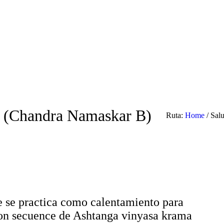
B (Chandra Namaskar B)
Ruta:
Home
/
Sal
e se practica como calentamiento para
on secuence de Ashtanga vinyasa krama