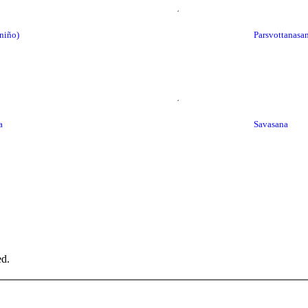
 niño)
Parsvottanasa
a
Savasana
ed.