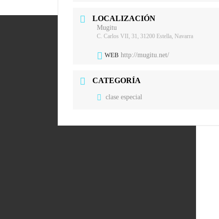
LOCALIZACIÓN
Mugitu
C. Carlos VII, 31, 31200 Estella, Navarra
WEB
http://mugitu.net/
CATEGORÍA
clase especial