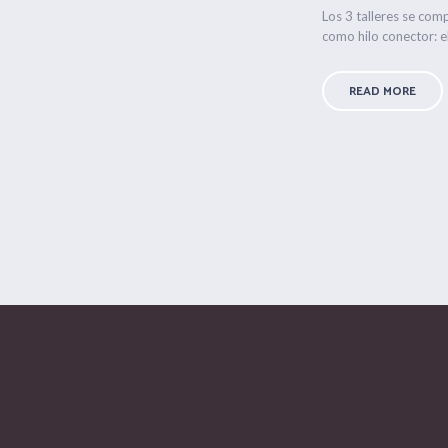
Los 3 talleres se com
como hilo conector: el
READ MORE