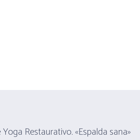
s
CLASES
EVENTOS
POSTURAS
MEDI
onth: diciembre 2023
e Yoga Restaurativo. «Espalda sana»