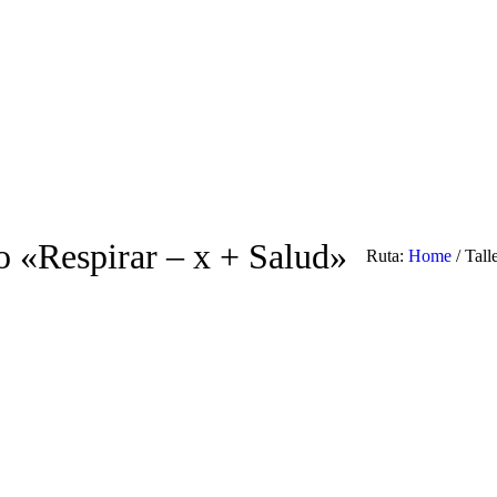
no «Respirar – x + Salud»
Ruta:
Home
/
Tall