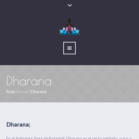
Dharana
Ruta:
Home
/
Dharana
Dharana;
En el Ashtanga Yoga de Patanjali, Dharana es el sesto peldaño, paso o